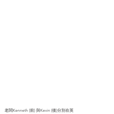
老闆Kenneth (前) 與Kevin (後)分別在英