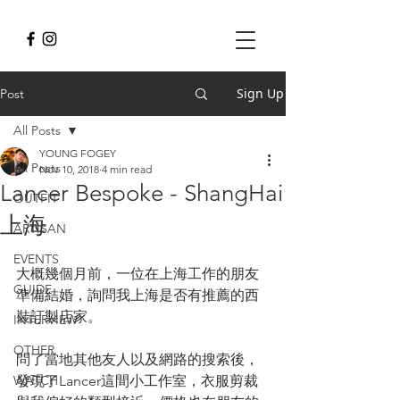
Sign Up
Post
All Posts
YOUNG FOGEY
All Posts
Nov 10, 2018
4 min read
Lancer Bespoke - ShangHai
OUTFIT
上海
ARTISAN
EVENTS
大概幾個月前，一位在上海工作的朋友
GUIDE
準備結婚，詢問我上海是否有推薦的西
裝訂製店家。
INTERVIEW
OTHER
問了當地其他友人以及網路的搜索後，
WATCH
發現了Lancer這間小工作室，衣服剪裁