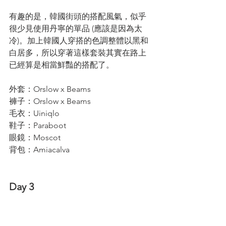
有趣的是，韓國街頭的搭配風氣，似乎
很少見使用丹寧的單品 (應該是因為太
冷)。加上韓國人穿搭的色調整體以黑和
白居多，所以穿著這樣套裝其實在路上
已經算是相當鮮豔的搭配了。
外套：Orslow x Beams
褲子：Orslow x Beams
毛衣：Uiniqlo
鞋子：Paraboot
眼鏡：Moscot
背包：Amiacalva 
Day 3