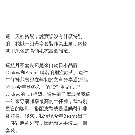
這一天的搭配，說實話沒有什麼特別
的，我以一組丹寧套裝作為主角，內搭
就用黑色的高領毛衣當個陪襯。
這組丹寧套裝它是來自於日本品牌
Orslow和Beams聯名的別注款式。這件
牛仔褲我曾經在年初的文章分享過(
穿搭
分享-
今年秋冬入手的10件單品
)，是
Orslow的101版型。這件褲子應該是我這
一年來穿著頻率最高的牛仔褲，我特別
歡它的版型，搭配皮鞋或是運動鞋都非
常好看。後來，我發現今年Beams出了
一件對應的外套，因此就入手湊成一個
套裝。