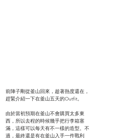
前陣子剛從釜山回來，趁著熱度還在，
趕緊介紹一下在釜山五天的Outfit。
由於當初預期在釜山不會購買太多東
西，所以去程的時候幾乎把行李箱塞
滿，這樣可以每天有不一樣的造型。不
過，最終還是有在釜山入手一件戰利