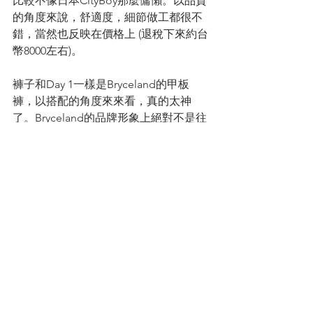
比較不像日本CityBoy那麼慵懶。以品質
的角度來說，舒適度，細節做工都很不
錯，當然也反映在價格上 (退稅下來約台
幣8000左右)。
褲子和Day 1一樣是Bryceland的甲板
褲，以搭配的角度來來看，真的太神
了。Bryceland的品牌形象上絕對不是往
流行或是時髦的方向走，但是這件褲子
還是可以輕鬆地和各種不同的風格搭
配，而且還很好看。
外套：Brownyard 
褲子：Bryceland's & Co.
鞋子：New Balance
眼鏡：Moscot
背包：Amiacalva 