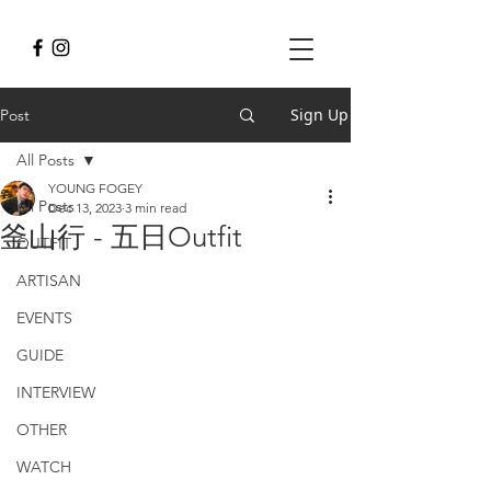
Sign Up
Post
All Posts
YOUNG FOGEY
All Posts
Dec 13, 2023
3 min read
釜山行 - 五日Outfit
OUTFIT
ARTISAN
EVENTS
GUIDE
INTERVIEW
OTHER
WATCH