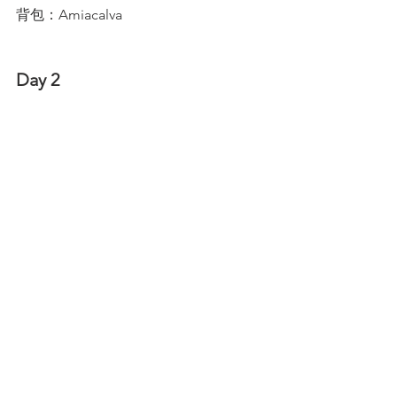
背包：Amiacalva 
Day 2