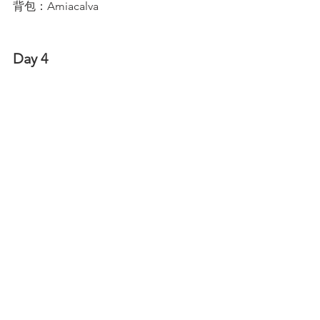
背包：Amiacalva 
Day 4