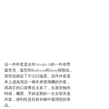
這一件外套是去年Uniqlo U的一件布勞
森夾克，版型和Barbour的Spey很類似，
當初也掀起了不少討論度。這件外套基
本上成為我這一兩年來搭飛機的外套，
因為它的口袋實在太多了，在過安檢的
時候，機票、手錶這類的一次全部丟進
外套，便利性是目前衣櫥中最理想的單
品。