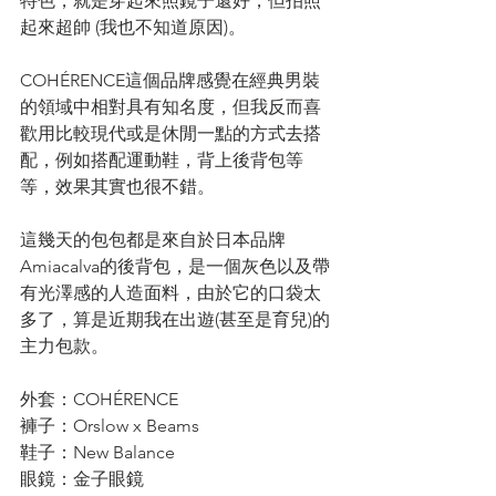
特色，就是穿起來照鏡子還好，但拍照
起來超帥 (我也不知道原因)。
COHÉRENCE這個品牌感覺在經典男裝
的領域中相對具有知名度，但我反而喜
歡用比較現代或是休閒一點的方式去搭
配，例如搭配運動鞋，背上後背包等
等，效果其實也很不錯。
這幾天的包包都是來自於日本品牌
Amiacalva的後背包，是一個灰色以及帶
有光澤感的人造面料，由於它的口袋太
多了，算是近期我在出遊(甚至是育兒)的
主力包款。
外套：COHÉRENCE
褲子：Orslow x Beams
鞋子：New Balance
眼鏡：金子眼鏡