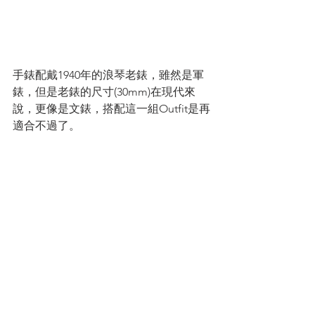
手錶配戴1940年的浪琴老錶，雖然是軍
錶，但是老錶的尺寸(30mm)在現代來
說，更像是文錶，搭配這一組Outfit是再
適合不過了。