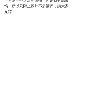
下方為一些這次的街拍，但是我有點懶
惰，所以只附上照片不多講評，請大家
見諒～