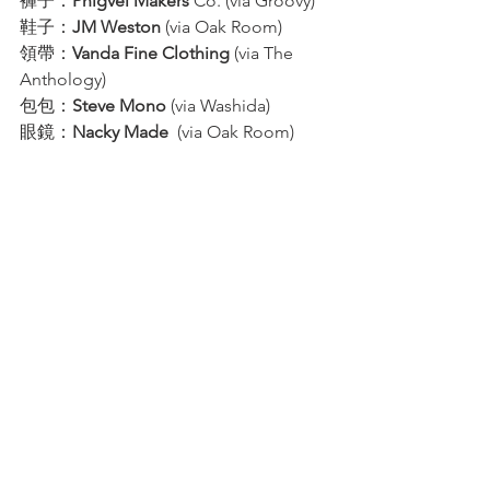
褲子：
Phigvel Makers
 Co. (via Groovy)
鞋子：
JM Weston 
(via Oak Room)
領帶：
Vanda Fine Clothing
 (via The 
Anthology)
包包：
Steve Mono
 (via Washida) 
眼鏡：
Nacky Made
  (via Oak Room)