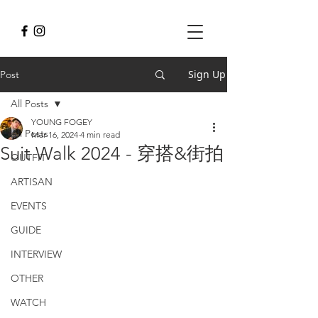
Sign Up
Post
All Posts
YOUNG FOGEY
All Posts
Mar 16, 2024
4 min read
Suit Walk 2024 - 穿搭&街拍
OUTFIT
ARTISAN
EVENTS
GUIDE
INTERVIEW
OTHER
WATCH