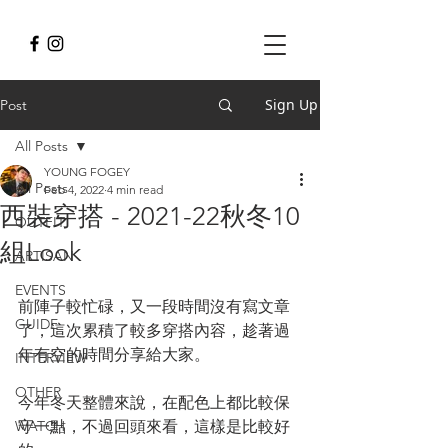
Sign Up
Post
All Posts
YOUNG FOGEY
All Posts
Feb 4, 2022
4 min read
西裝穿搭 - 2021-22秋冬10
OUTFIT
組Look
ARTISAN
EVENTS
前陣子較忙碌，又一段時間沒有寫文章
GUIDE
了，這次累積了較多穿搭內容，趁著過
年有空的時間分享給大家。
INTERVIEW
OTHER
今年冬天整體來說，在配色上都比較保
WATCH
守一點，不過回頭來看，這樣是比較好