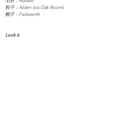
毛衣：Rubato
鞋子：Alden (via Oak Room)
帽子：Failsworth
Look 6