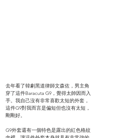
去年看了韓劇黑道律師文森佐，男主角
穿了這件Baracuta G9，覺得太帥因而入
手。我自己沒有非常喜歡太短的外套，
這件G9對我而言是偏短但也沒有太短，
剛剛好。
G9外套還有一個特色是露出的紅色格紋
內裡，讓這件外套本身就具有非常強的