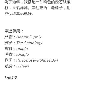
為了過年，我搭配一件粉色的燈芯絨襯
衫，喜氣洋洋。其他東西，老樣子，用
些低調單品就好。
單品資訊：
外套：Hector Supply
褲子：The Anthology
襯衫：Uniqlo
毛衣：:Uniqlo
鞋子：Paraboot (via Shoes Bar)
提袋：LLBean
Look 9